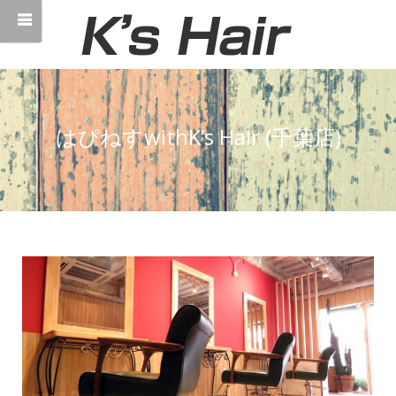
はぴねすwithK’s Hair (千葉店)