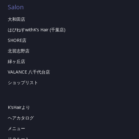
Salon
大和田店
はぴねすwithK’s Hair (千葉店)
SHORE店
北習志野店
緑ヶ丘店
VALANCE 八千代台店
ショップリスト
K’sHairより
ヘアカタログ
メニュー
リクルート