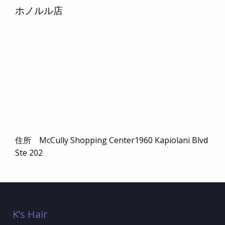
ホノルル店
住所 McCully Shopping Center1960 Kapiolani Blvd
Ste 202
K’s Hair